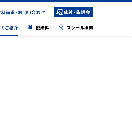
プのご紹介
授業料
スクール検索
Hi-STEP
Hi-STEP
K-STEP
合格実績・合格者の声
小学生の授業について
小学生の授業について
サポート体制
公立高校合格実績
中学生の授業について
中学生の授業について
短期集中講座
公立高校 合格実績比較表
特別講座
特別講座
国私立高校合格実績
ステップの特色検査対策
ステップの特色検査対策
高校受験合格者の声
Webパンフレット
Webパンフレット
県立中高一貫校合格実績
スクール定員情報
スクール定員情報
県立中高一貫校合格者の声
大学受験合格実績
STEPキッズ
大学受験合格者の声