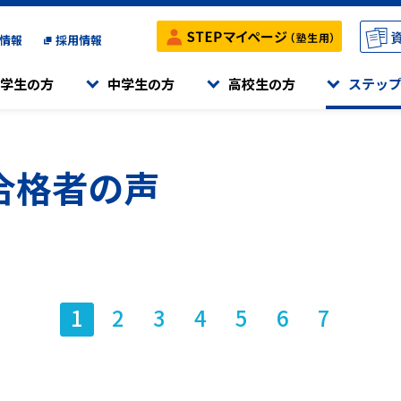
情報
採用情報
学生の方
中学生の方
高校生の方
ステッ
メニュー
メニュー
メニュー
メニュー
合格者の声
役合格の両立をサポートする、
高校受験ステップ
高校受験ステップ
大学受験ステップ
ステップのご紹介
きになる」ことを目標としています。
を行うコースです
塾です。
小学生の授業について
小学生の授業について
学習内容
受付中の体験・入会説明会
中学生の授業について
中学生の授業について
時間割・満席情報
入会までの流れ
内容、スケジュールを組み立てて、
さを身につける」ことを大切にしています。
ハイレベルな学習を行うコースです。
特別講座
特別講座
サポート体制
別指導です。
スクール検索
ステップの特色検査対策
ステップの特色検査対策
東大対策講座
高校受験ステップ
1
2
3
4
5
6
7
原中等教育学校・平塚中等教育学校）
で、ご帰国後に神奈川県の公立や国私立の
海外在住生クラス
海外在住生クラス
東京科学大対策講座
Hi-STEP
す。
をサポートするクラスです。
Webパンフレット
Webパンフレット
英検®対策講座
大学受験ステップ
スクール定員情報
スクール定員情報
TEAP対策講座
K-STEP
対象としたステップの「学童教室」です。
推薦・総合型選抜対策