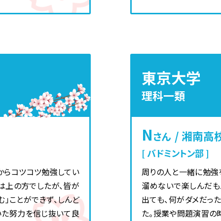
東京大学
理科一類
N
/ 湘南高
さん
バドミントン部
からコツコツ勉強してい
周りの人と一緒に勉強
は上の方でしたが、皆が
溜めないで楽しんだも
」ことができず、しんど
出ても、何がダメだっ
いた努力を信じ抜いて良
た。授業や問題演習の