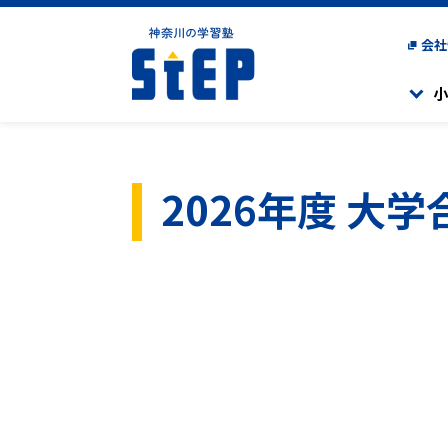
会社
小
小学生のコース一覧
中学生のコース一覧
高校生のコース一覧
2026年度
大学
高校生活と志望大学現
楽しく学び、「勉強が好
高校受験に向けた学習
現役高校生対象の集団
一人ひとりに合わせた
「学ぶことのおもしろ
難関校受験に対応した
学習をサポートする個
県立中高
県立中高一貫校（相模
海外にお住まいの方
海外在住生クラス
一貫校対策コース
受検を目指すコースで
高校進学を目指す生徒
小学1年生～4年生を