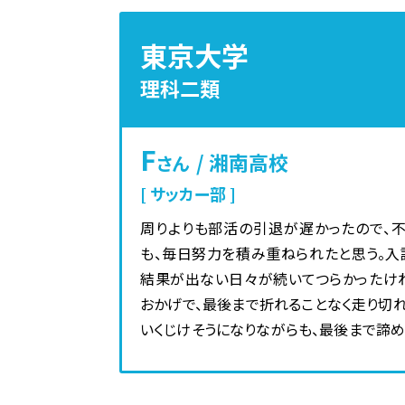
東京大学
STEPキッズの「プロ
理科二類
ダンス、英検講座（3級・
講座を開講しています
F
/ 湘南高校
さん
STEP
月1回120分の実験を
サッカー部
サイエンス教室
本格的な理科実験教室
周りよりも部活の引退が遅かったので、
も、毎日努力を積み重ねられたと思う。入
結果が出ない日々が続いてつらかったけ
おかげで、最後まで折れることなく走り切れ
いくじけそうになりながらも、最後まで諦め