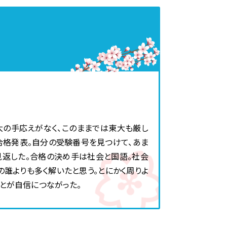
STEP Junior Labo
その他のコンテンツ
サイエンス教室
受付中の模試・イベント
神奈川県公立高校入試の仕組み
神奈川県私立高校入試の仕組み
英文法クエスト
世界史クエスト
日本史クエスト
大の手応えがなく、このままでは東大も厳し
合格発表。自分の受験番号を見つけて、あま
見返した。合格の決め手は社会と国語。社会
の誰よりも多く解いたと思う。とにかく周りよ
とが自信につながった。