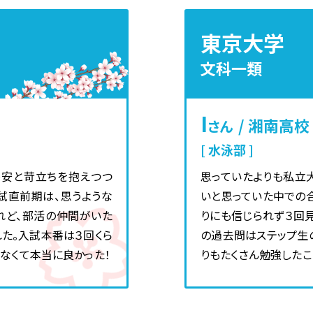
授業料
県立中高一貫校対策コース
高校受験ステップ
学習内容・時間割
東京大学
グラム」にのみ、参加するコースです。
Hi-STEP
県立中高一貫校対策コース
文科一類
大学受験ステップ
4級）、音楽、フルートの
。
K-STEP
I
/ 湘南高校
さん
よくあるご質問
、年間12回実施する
水泳部
お知らせ
です。
不安と苛立ちを抱えつつ
資料請求・お問い合わせ
思っていたよりも私立
試直前期は、思うような
いと思っていた中での
れど、部活の仲間がいた
りにも信じられず３回
た。入試本番は３回くら
の過去問はステップ生
なくて本当に良かった！
りもたくさん勉強したこ