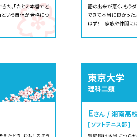
きた。「たとえ本番でど
語の出来が悪く、もう
」という自信が合格につ
できて本当に良かった
はず！ 家族や仲間に
東京大学
理科二類
E
/ 湘南高
さん
ソフトテニス部
えたとき、おもしろそう
受験期は本当につらか