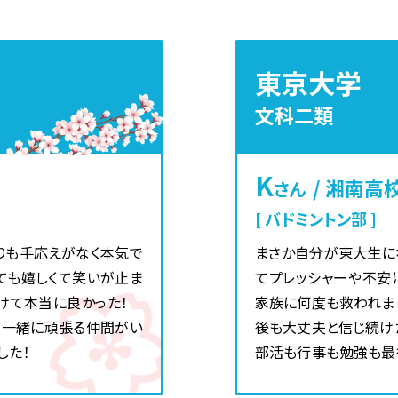
東京大学
文科二類
K
/ 湘南高
さん
バドミントン部
りも手応えがなく本気で
まさか自分が東大生に
ても嬉しくて笑いが止ま
てプレッシャーや不安
続けて本当に良かった！
家族に何度も救われま
、一緒に頑張る仲間がい
後も大丈夫と信じ続け
した！
部活も行事も勉強も最