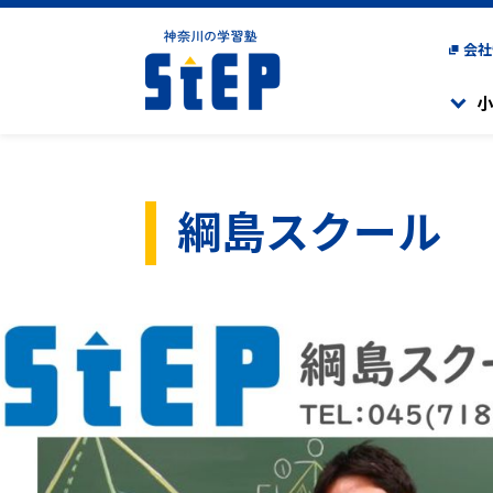
会社
小
小学生のコース一覧
中学生のコース一覧
高校生のコース一覧
綱島スクール
高校生活と志望大学現
楽しく学び、「勉強が好
高校受験に向けた学習
現役高校生対象の集団
一人ひとりに合わせた
「学ぶことのおもしろ
難関校受験に対応した
学習をサポートする個
県立中高
県立中高一貫校（相模
海外にお住まいの方
海外在住生クラス
一貫校対策コース
受検を目指すコースで
高校進学を目指す生徒
小学1年生～4年生を