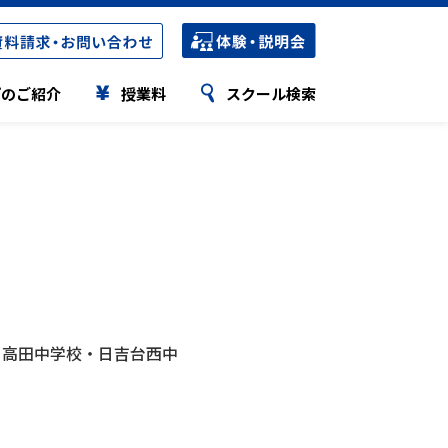
プのご紹介
授業料
スクール検索
Hi-STEP
Hi-STEP
K-STEP
合格実績・合格者の声
小学生の授業について
小学生の授業について
サポート体制
公立高校合格実績
中学生の授業について
中学生の授業について
短期集中講座
公立高校 合格実績比較表
特別講座
特別講座
国私立高校合格実績
ステップの特色検査対策
ステップの特色検査対策
高校受験合格者の声
・高田中学校・日吉台西中
Webパンフレット
Webパンフレット
県立中高一貫校合格実績
スクール定員情報
スクール定員情報
県立中高一貫校合格者の声
大学受験合格実績
STEPキッズ
大学受験合格者の声