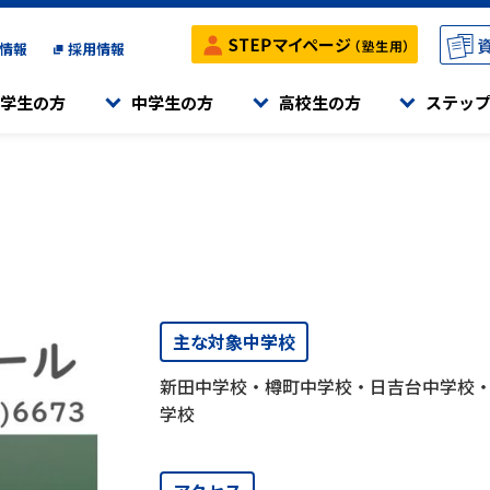
情報
採用情報
学生の方
中学生の方
高校生の方
ステッ
メニュー
メニュー
メニュー
メニュー
役合格の両立をサポートする、
高校受験ステップ
高校受験ステップ
大学受験ステップ
ステップのご紹介
きになる」ことを目標としています。
を行うコースです
塾です。
小学生の授業について
小学生の授業について
学習内容
受付中の体験・入会説明会
中学生の授業について
中学生の授業について
時間割・満席情報
入会までの流れ
内容、スケジュールを組み立てて、
さを身につける」ことを大切にしています。
ハイレベルな学習を行うコースです。
特別講座
特別講座
サポート体制
別指導です。
スクール検索
主な対象中学校
ステップの特色検査対策
ステップの特色検査対策
東大対策講座
高校受験ステップ
原中等教育学校・平塚中等教育学校）
で、ご帰国後に神奈川県の公立や国私立の
新田中学校・樽町中学校・日吉台中学校
海外在住生クラス
海外在住生クラス
東京科学大対策講座
Hi-STEP
す。
をサポートするクラスです。
学校
Webパンフレット
Webパンフレット
英検®対策講座
大学受験ステップ
スクール定員情報
スクール定員情報
TEAP対策講座
K-STEP
対象としたステップの「学童教室」です。
推薦・総合型選抜対策