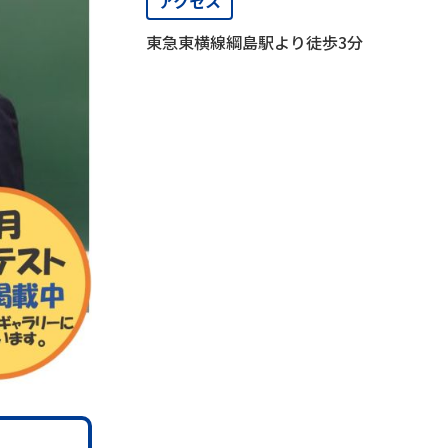
アクセス
授業料
県立中高一貫校対策コース
高校受験ステップ
学習内容・時間割
東急東横線綱島駅より徒歩3分
グラム」にのみ、参加するコースです。
Hi-STEP
県立中高一貫校対策コース
大学受験ステップ
4級）、音楽、フルートの
。
K-STEP
よくあるご質問
、年間12回実施する
お知らせ
です。
資料請求・お問い合わせ