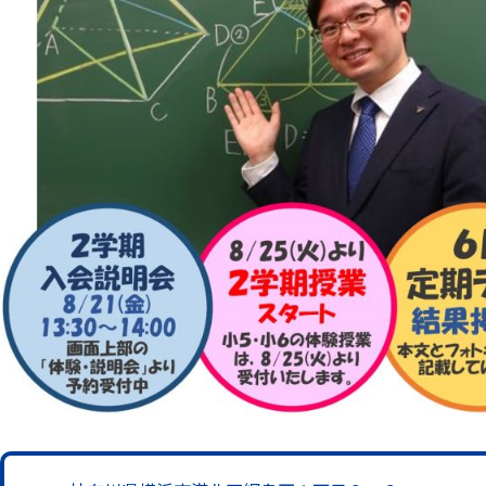
STEPキッズの「プロ
ダンス、英検講座（3級・
講座を開講しています
STEP
月1回120分の実験を
サイエンス教室
本格的な理科実験教室