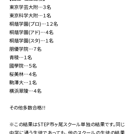
東京学芸大附…３名
東京科学大附…１名
桐蔭学園(プロ)…１２名
桐蔭学園(アド)…４名
桐蔭学園(スタ)…１名
朋優学院…７名
青稜…１名
國學院…５名
桜美林…４名
駒澤大…１名
横浜翠陵…４名
その他多数合格!!
※この結果はSTEP市ヶ尾スクール単独の結果です。同じ
中学に通う生徒であっても、他のスクールの生徒の結果