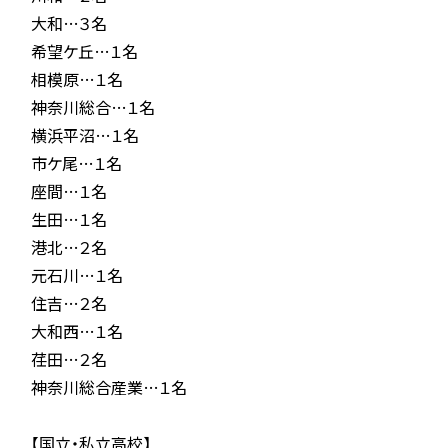
大和…３名
希望ケ丘…１名
相模原…１名
神奈川総合…１名
横浜平沼…１名
市ケ尾…１名
座間…１名
生田…１名
港北…２名
元石川…１名
住吉…２名
大和西…１名
荏田…２名
神奈川総合産業…１名
【国立・私立高校】