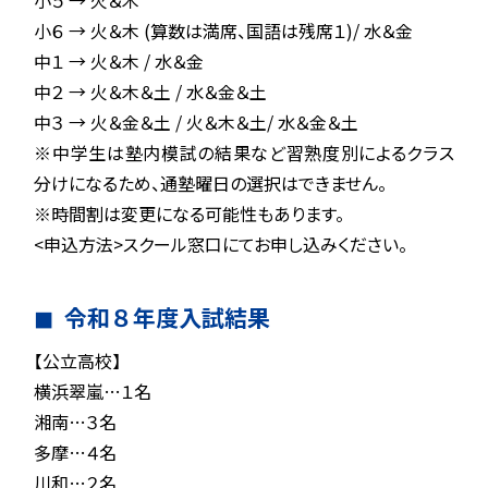
小６ → 火＆木 (算数は満席、国語は残席１)/ 水＆金
中１ → 火＆木 / 水＆金
中２ → 火＆木＆土 / 水＆金＆土
中３ → 火＆金＆土 / 火＆木＆土/ 水＆金＆土
※中学生は塾内模試の結果など習熟度別によるクラス
分けになるため、通塾曜日の選択はできません。
※時間割は変更になる可能性もあります。
<申込方法>スクール窓口にてお申し込みください。
令和８年度入試結果
【公立高校】
横浜翠嵐…１名
湘南…３名
多摩…４名
川和…２名