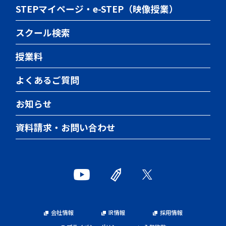
公立高校合格実績
世界史クエスト
STEPマイページ・e-STEP（映像授業）
国私立高校合格実績
日本史クエスト
スクール検索
高校受験合格者の声
授業料
県立中高一貫校合格実績
県立中高一貫校合格者の声
よくあるご質問
大学受験合格実績
お知らせ
大学受験合格者の声
資料請求・お問い合わせ
会社情報
IR情報
採用情報