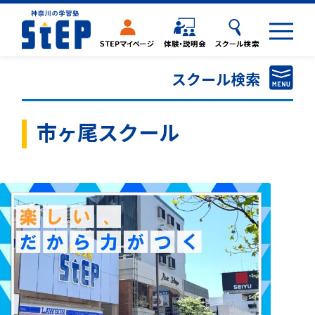
スクール検索
スクール検索
市ヶ尾スクール
高校受験ステップ
Hi-STEP
県立中高一貫校対策コース
大学受験ステップ
K-STEP