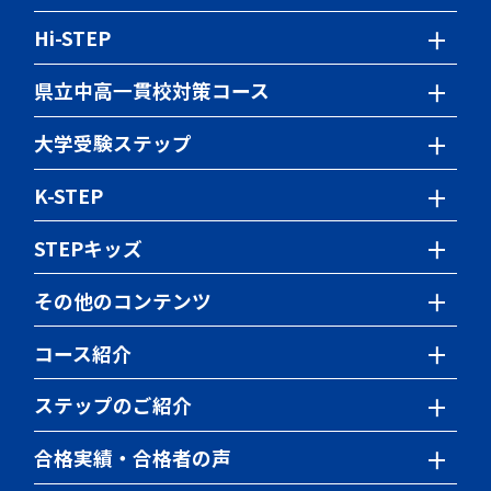
小学生の授業について
Hi-STEP
中学生の授業について
小学生の授業について
県立中高一貫校対策コース
特別講座
中学生の授業について
学習内容・時間割
大学受験ステップ
ステップの特色検査対策
特別講座
学習内容
海外在住生クラス
K-STEP
ステップの特色検査対策
時間割・満席情報
Webパンフレット
サポート体制
Webパンフレット
STEPキッズ
サポート体制
スクール定員情報
短期集中講座
スクール定員情報
STEP Junior Labo
その他のコンテンツ
東大対策講座
サイエンス教室
開催中の模試・イベント
東京科学大対策講座
コース紹介
神奈川県公立高校入試の仕組み
TEAP対策講座
小学生のコース一覧
ステップのご紹介
神奈川県私立高校入試の仕組み
英検対策講座
中学生のコース一覧
入会までの流れ
合格実績・合格者の声
英文法クエスト
推薦・総合型選抜対策
高校生のコース一覧
受付中の体験・入会説明会