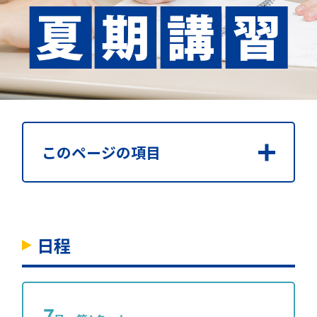
閉じる
このページの項目
日程
時間割・講座
日程
受講料
参加者特典