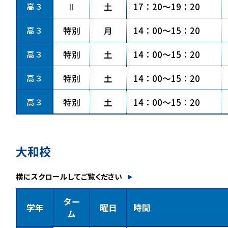
高３
Ⅱ
土
17：20～19：20
高３
特別
月
14：00～15：20
高３
特別
土
14：00～15：20
高３
特別
土
14：00～15：20
高３
特別
土
14：00～15：20
大和校
横にスクロールしてご覧ください
ター
学年
曜日
時間
ム