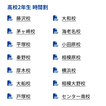
高校2年生 時間割
藤沢校
大和校
茅ヶ崎校
海老名校
平塚校
小田原校
秦野校
相模原校
厚木校
横浜校
大船校
相模大野校
戸塚校
センター南校