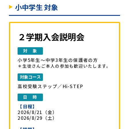
お知らせ
小中学生 対象
お問い合わせ・申込み
２学期入会説明会
閉じる
小学5年生～中学3年生の保護者の方
＊生徒さんご本人の参加も歓迎いたします。
高校受験ステップ／Hi-STEP
【日程】
2026/8/21（金）
2026/8/29（土）