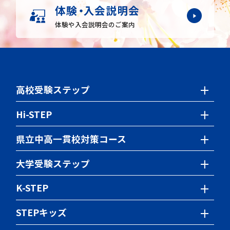
体験や入会説明会のご案内
高校受験ステップ
小学生の授業について
Hi-STEP
中学生の授業について
小学生の授業について
県立中高一貫校対策コース
特別講座
中学生の授業について
学習内容・時間割
大学受験ステップ
ステップの特色検査対策
特別講座
学習内容
海外在住生クラス
K-STEP
ステップの特色検査対策
時間割・満席情報
Webパンフレット
サポート体制
Webパンフレット
STEPキッズ
サポート体制
スクール定員情報
短期集中講座
スクール定員情報