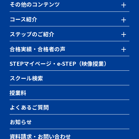
STEP Junior Labo
その他のコンテンツ
東大対策講座
サイエンス教室
開催中の模試・イベント
東京科学大対策講座
コース紹介
神奈川県公立高校入試の仕組み
TEAP対策講座
小学生のコース一覧
ステップのご紹介
神奈川県私立高校入試の仕組み
英検対策講座
中学生のコース一覧
入会までの流れ
合格実績・合格者の声
英文法クエスト
推薦・総合型選抜対策
高校生のコース一覧
受付中の体験・入会説明会
公立高校合格実績
世界史クエスト
STEPマイページ・e-STEP（映像授業）
国私立高校合格実績
日本史クエスト
スクール検索
高校受験合格者の声
授業料
県立中高一貫校合格実績
県立中高一貫校合格者の声
よくあるご質問
大学受験合格実績
お知らせ
大学受験合格者の声
資料請求・お問い合わせ