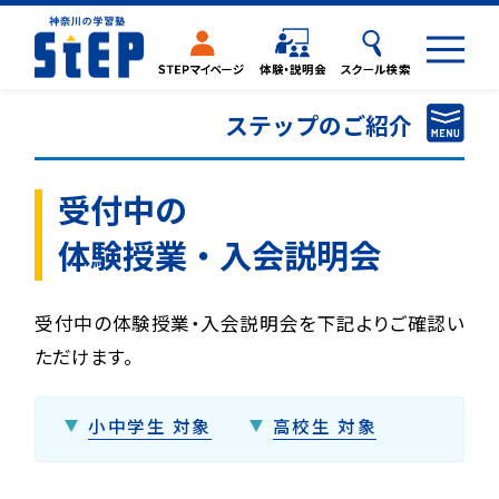
ステップのご紹介
ステップのご紹介
受付中の
受付中の体験・入会説明会
体験授業・入会説明会
入会までの流れ
合格実績・合格者の声一覧
受付中の体験授業・入会説明会を下記よりご確認い
ただけます。
スクール検索
授業料
小中学生 対象
高校生 対象
よくあるご質問